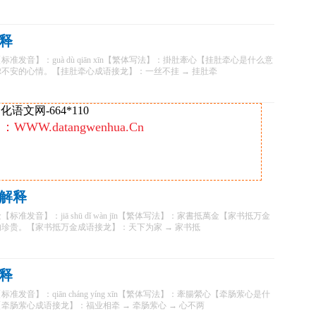
释
发音】：guà dù qiān xīn【繁体写法】：掛肚牽心【挂肚牵心是什么意
不安的心情。【挂肚牵心成语接龙】：一丝不挂 → 挂肚牵
语文网-664*110
：WWW.datangwenhua.Cn
：
解释
准发音】：jiā shū dǐ wàn jīn【繁体写法】：家書抵萬金【家书抵万金
珍贵。【家书抵万金成语接龙】：天下为家 → 家书抵
释
发音】：qiān cháng yíng xīn【繁体写法】：牽腸縈心【牵肠萦心是什
牵肠萦心成语接龙】：福业相牵 → 牵肠萦心 → 心不两