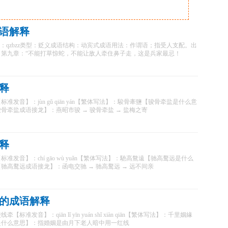
语解释
zǐ zǒu简拼：qzbzz类型：贬义成语结构：动宾式成语用法：作谓语；指受人支配。出
第九章：“不能打草惊蛇，不能让敌人牵住鼻子走，这是兵家最忌！
释
发音】：jùn gǔ qiān yán【繁体写法】：駿骨牽鹽【骏骨牵盐是什么意
骨牵盐成语接龙】：燕昭市骏 → 骏骨牵盐 → 盐梅之寄
释
发音】：chí gāo wù yuǎn【繁体写法】：馳高鶩遠【驰高鹜远是什么
驰高鹜远成语接龙】：函电交驰 → 驰高鹜远 → 远不间亲
的成语解释
准发音】：qiān lǐ yīn yuán shǐ xiàn qiān【繁体写法】：千里姻緣
是什么意思】：指婚姻是由月下老人暗中用一红线