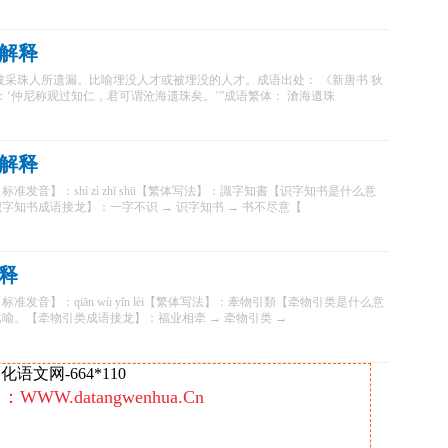
解释
被采珠人所遗漏。比喻埋没人才或被埋没的人才。成语出处： 《新唐书 狄
：‘仲尼称观过知仁，君可谓沧海遗珠矣。’”成语繁体： 滄海遺珠
解释
发音】：shí zì zhī shū【繁体写法】：識字知書【识字知书是什么意
字知书成语接龙】：一字不识 → 识字知书 → 书不尽意【
释
发音】：qiān wù yǐn lèi【繁体写法】：牽物引類【牵物引类是什么意
喻。【牵物引类成语接龙】：福业相牵 → 牵物引类 →
语文网-664*110
：WWW.datangwenhua.Cn
：