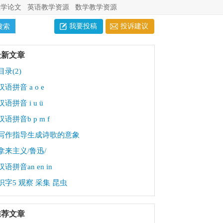
教学论文
英语教学资源
数学教学资源
我要投稿
投诉建议
最新文章
目录(2)
汉语拼音 a o e
汉语拼音 i u ü
汉语拼音b p m f
写作指导生成诗歌的意象
拿来主义/鲁迅/
汉语拼音an en in
识字5 观察 采集 昆虫
推荐文章