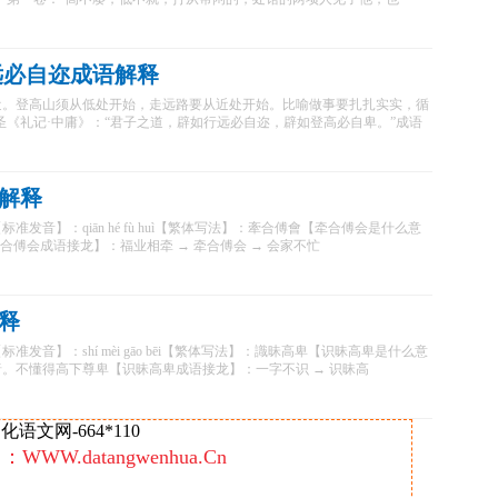
远必自迩成语解释
近。登高山须从低处开始，走远路要从近处开始。比喻做事要扎扎实实，循
圣《礼记·中庸》：“君子之道，辟如行远必自迩，辟如登高必自卑。”成语
解释
发音】：qiān hé fù huì【繁体写法】：牽合傅會【牵合傅会是什么意
合傅会成语接龙】：福业相牵 → 牵合傅会 → 会家不忙
释
发音】：shí mèi gāo bēi【繁体写法】：識昧高卑【识昧高卑是什么意
。不懂得高下尊卑【识昧高卑成语接龙】：一字不识 → 识昧高
语文网-664*110
：WWW.datangwenhua.Cn
：