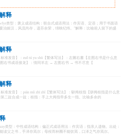
解释
óng简拼：wfyr类型：褒义成语结构：联合式成语用法：作宾语、定语；用于书面语
“爰洎姬汉，风流尚存，遗芬余荣，绵映纪纬。”解释：比喻前人留下的盛
解释
准发音】：zuǒ tú yu shū【繁体写法】：左圖右書【左图右书是什么意
图右书成语接龙】：情同羊左 → 左图右书 → 书不尽意【
解释
发音】：pián mǔ zhī zhǐ【繁体写法】：駢拇枝指【骈拇枝指是什么意
与第二趾合成一趾；枝指：手上大拇指帝多生一指。比喻多余的
释
 yí简拼：szzy类型：中性成语结构：偏正式成语用法：作宾语；指亲人遗物。出处：
不能读父之书，手泽存焉尔；母殁而杯圈不能饮焉，口泽之气存焉尔。