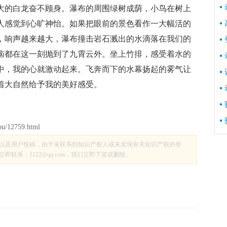
大的白龙奋不顾身。瀑布的周围绿树成荫，小鸟在树上
人感觉到心旷神怡。如果把眼前的景色看作一大幅活的
，响声越来越大，瀑布撞击岩石溅出的水滴落在我们的
恼都在这一刻抛到了九霄云外。坐上竹排，感受着水的
中，我的心就激动起来。飞奔而下的水幕扬起的雾气让
着大自然给予我的美好感受。
bu/12759.html
以及用户投稿，由于未联系到知识产权人或未发现有关知识产权的登
联系：1122@qq.com，我们立即下架或删除。