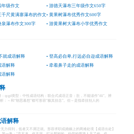
四年级作文
游德天瀑布三年级作文650字
三千尺黄满寨瀑布的作文
黄果树瀑布优秀作文600字
泉瀑布作文300字
游黄果树大瀑布小学优秀作文
低不就成语解释
登高必自卑,行远必自迩成语解释
成语解释
牵着鼻子走的成语解释
成语解释
释
uà dù简拼：qcgd类型：中性成语结构：联合式成语正音：肚，不能读作“dǔ”。辨
辨析：～和“朝思暮想”都可形容“极其挂念”。但～是指牵挂别人的
成语解释
者无力得到，低者又不屑迁就。形容求职或婚姻上的两难处境【成语出处】
》第一卷：“高不凑，低不就，打从帮闲的，处馆的两项人见了他，也