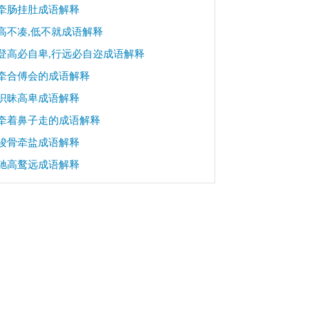
牵肠挂肚成语解释
高不凑,低不就成语解释
登高必自卑,行远必自迩成语解释
牵合傅会的成语解释
识昧高卑成语解释
牵着鼻子走的成语解释
骏骨牵盐成语解释
驰高鹜远成语解释