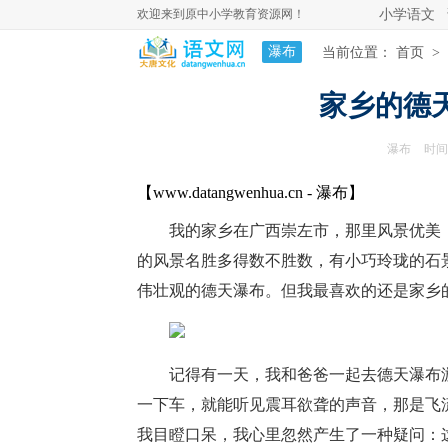
欢迎来到原中小学教育资源网！
小学语文
瀑布
当前位置：
首页
>
家乡的德
>
瀑布
时间：
【www.datangwenhua.cn - 瀑布】
我的家乡在广西崇左市，那里风景优美
的风景名胜多得数不胜数，有小巧玲珑的石
伟壮观的德天瀑布。但我最喜欢的还是家乡
记得有一天，我和爸爸一起去德天瀑布
一下车，就能听见震耳欲聋的声音，那是飞
我目瞪口呆，我心里忽然产生了一种疑问：