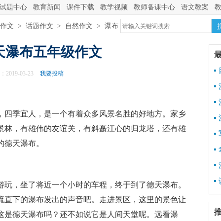
试题中心
教育新闻
课件下载
教学视频
教师备课中心
语文教案
作文
>
话题作文
>
自然作文
>
瀑布
天瀑布五年级作文
2019-03-23
我要投稿
，四季宜人，是一个有着众多风景名胜的好地方。家乡
景林，有雄伟的友谊关，有斜矗江心的归龙塔，还有雄
的德天瀑布。
游玩，坐了将近一个小时的车程，终于到了德天瀑布。
流直下的瀑布发出的声音吧。走进景区，这里的景色让
这是德天瀑布吗？还不如说它是人间天堂呢。远看瀑