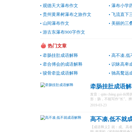
观德天大瀑布作文
瀑布小学
贵州黄果树瀑布之旅作文
飞流直下
山间瀑布作文
美丽的三叠
游古东瀑布900字作文
热门文章
牵肠挂肚成语解释
高不凑,
牵合傅会的成语解释
识昧高卑
骏骨牵盐成语解释
驰高鹜远
牵肠挂肚成语解
发音：qiān cháng g
形：肠，不能写作“长”。
2019-03-23
高不凑,低不就
【成语释义】就：成。高
明·凌濛初《初刻拍案惊奇