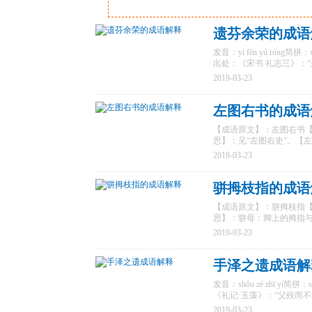
遗芬余荣的成语
发音：yí fēn yú r
出处：《宋书 礼志三》：
2019-03-23
左图右书的成语
【成语原文】：左图右书【标
思】：见“左图右史”。【左
2019-03-23
骈拇枝指的成语
【成语原文】：骈拇枝指【标准
思】：骈母：脚上的拇指
2019-03-23
手泽之遗成语解
发音：shǒu zé zhī
《礼记·玉藻》：“父殁而
2019-03-23