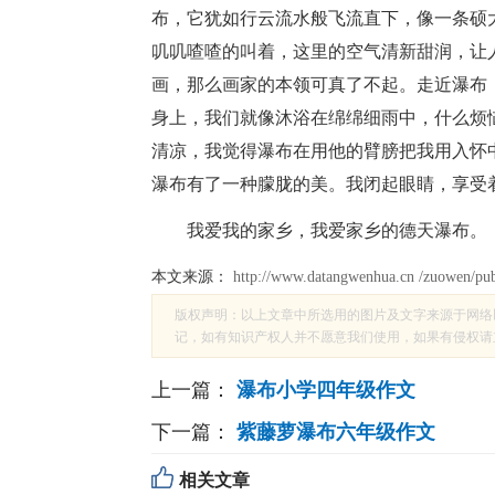
布，它犹如行云流水般飞流直下，像一条硕
叽叽喳喳的叫着，这里的空气清新甜润，让
画，那么画家的本领可真了不起。走近瀑布
身上，我们就像沐浴在绵绵细雨中，什么烦
清凉，我觉得瀑布在用他的臂膀把我用入怀
瀑布有了一种朦胧的美。我闭起眼睛，享受
我爱我的家乡，我爱家乡的德天瀑布。
本文来源：
http://www.datangwenhua.cn /zuowen/pu
版权声明：以上文章中所选用的图片及文字来源于网络
记，如有知识产权人并不愿意我们使用，如果有侵权请立即
上一篇：
瀑布小学四年级作文
下一篇：
紫藤萝瀑布六年级作文
相关文章