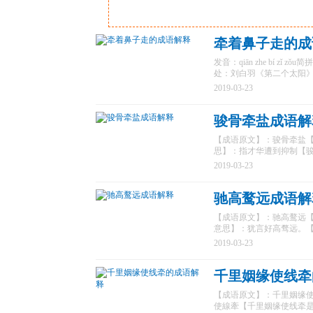
牵着鼻子走的成
发音：qiān zhe bí 
处：刘白羽《第二个太阳》
2019-03-23
骏骨牵盐成语解
【成语原文】：骏骨牵盐【标准
思】：指才华遭到抑制【骏
2019-03-23
驰高鹜远成语解
【成语原文】：驰高鹜远【标准
意思】：犹言好高骛远。【
2019-03-23
千里姻缘使线牵
【成语原文】：千里姻缘使线牵【标
使線牽【千里姻缘使线牵