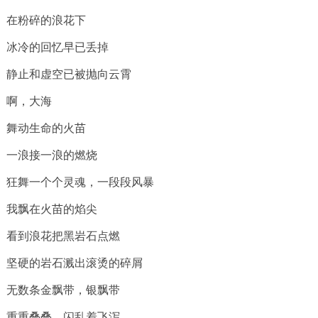
在粉碎的浪花下
冰冷的回忆早已丢掉
静止和虚空已被抛向云霄
啊，大海
舞动生命的火苗
一浪接一浪的燃烧
狂舞一个个灵魂，一段段风暴
我飘在火苗的焰尖
看到浪花把黑岩石点燃
坚硬的岩石溅出滚烫的碎屑
无数条金飘带，银飘带
重重叠叠，闪乱着飞泻