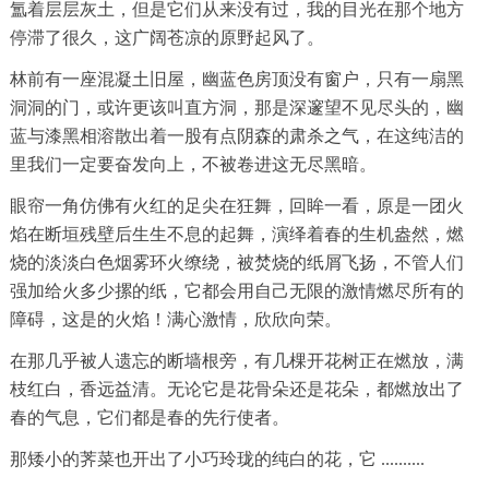
氲着层层灰土，但是它们从来没有过，我的目光在那个地方
停滞了很久，这广阔苍凉的原野起风了。
林前有一座混凝土旧屋，幽蓝色房顶没有窗户，只有一扇黑
洞洞的门，或许更该叫直方洞，那是深邃望不见尽头的，幽
蓝与漆黑相溶散出着一股有点阴森的肃杀之气，在这纯洁的
里我们一定要奋发向上，不被卷进这无尽黑暗。
眼帘一角仿佛有火红的足尖在狂舞，回眸一看，原是一团火
焰在断垣残壁后生生不息的起舞，演绎着春的生机盎然，燃
烧的淡淡白色烟雾环火缭绕，被焚烧的纸屑飞扬，不管人们
强加给火多少摞的纸，它都会用自己无限的激情燃尽所有的
障碍，这是的火焰！满心激情，欣欣向荣。
在那几乎被人遗忘的断墙根旁，有几棵开花树正在燃放，满
枝红白，香远益清。无论它是花骨朵还是花朵，都燃放出了
春的气息，它们都是春的先行使者。
那矮小的荠菜也开出了小巧玲珑的纯白的花，它 ..........