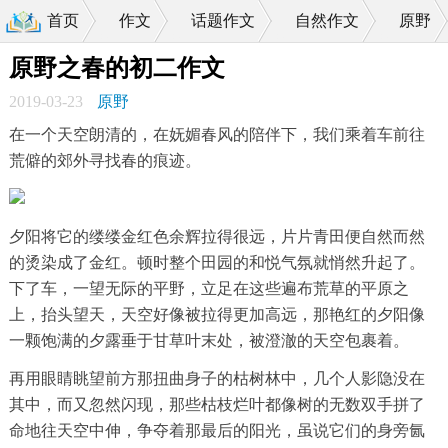
首页
作文
话题作文
自然作文
原野
>
>
>
>
原野之春的初二作文
2019-03-23
原野
在一个天空朗清的，在妩媚春风的陪伴下，我们乘着车前往
荒僻的郊外寻找春的痕迹。
夕阳将它的缕缕金红色余辉拉得很远，片片青田便自然而然
的烫染成了金红。顿时整个田园的和悦气氛就悄然升起了。
下了车，一望无际的平野，立足在这些遍布荒草的平原之
上，抬头望天，天空好像被拉得更加高远，那艳红的夕阳像
一颗饱满的夕露垂于甘草叶末处，被澄澈的天空包裹着。
再用眼睛眺望前方那扭曲身子的枯树林中，几个人影隐没在
其中，而又忽然闪现，那些枯枝烂叶都像树的无数双手拼了
命地往天空中伸，争夺着那最后的阳光，虽说它们的身旁氤